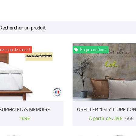
à l'adresse
le formulaire
re coup de cœur !
En promotion !

SURMATELAS MEMOIRE
189€
A partir de : 39€
66€