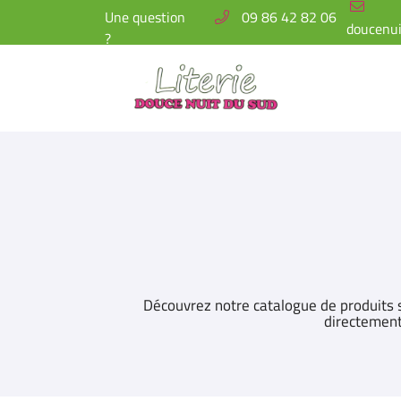
Une question
09 86 42 82 06
?
3 AVENUE DE SAINTE CROIX
11130 SIGEAN
09 86 42 82 06
Découvrez notre catalogue de produits s
directement
Adresse email de réception
