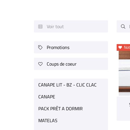
Recopier le code ci-contre

Rafraîchir le captcha

Voir tout


En cochant cette case, vous consentez à recevoir nos propositions commerciales 
email indiqué ci-dessus. Vous pouvez vous désinscrire à tout moment en utilisant
de désinscription
.
Promotions
Not


Inscription
Coups de coeur

CANAPE LIT - BZ - CLIC CLAC
CANAPE
PACK PRÊT A DORMIR
MATELAS