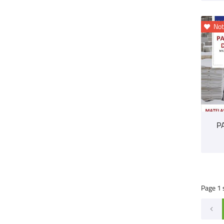
Not

P
Page 1 