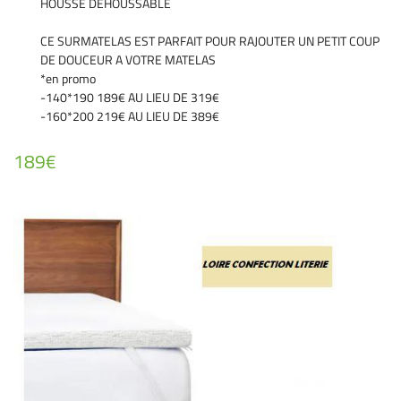
HOUSSE DEHOUSSABLE
CE SURMATELAS EST PARFAIT POUR RAJOUTER UN PETIT COUP
DE DOUCEUR A VOTRE MATELAS
*en promo
En cochant cette case, vous consentez à recevoir nos propositions commerciales à
l'adresse email indiqué ci-dessus. Vous pouvez vous désinscrire à tout moment en
-140*190 189€ AU LIEU DE 319€
utilisant
le formulaire de désinscription
.
-160*200 219€ AU LIEU DE 389€
Inscription
189€