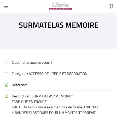


3 AVENUE DE SAINTE CROIX
11130 SIGEAN
SURMATELAS MEMOIRE
09 86 42 82 06
C'est notre coup de coeur !

Catégorie :
ACCESSOIRE LITERIE ET DECORATION

Adresse email de réception

Référence :

Recopier le code ci-contre

Description :
SURMATELAS "MEMOIRE"

FABRIQUE EN FRANCE
Rafraîchir le captcha

HAUTEUR 6cm - mousse à mémoire de forme 32KG/M3
4 BANDES ELASTIQUES POUR UN MAINTIENT PARFAIT