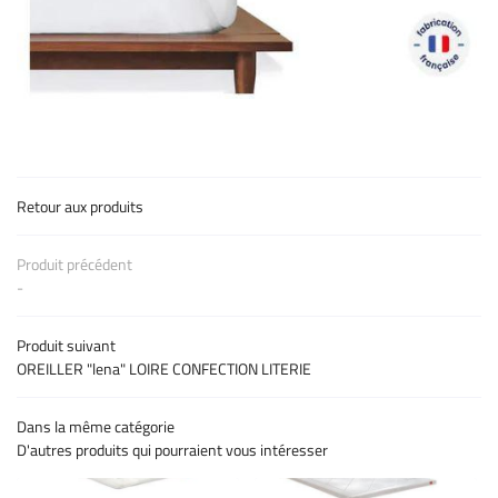
Une question 
09 86 42 82 0
ACCUEIL
MARQUES
Retour aux produits
PRODUITS
Rejoignez-nous 
Produit précédent
CATALOGUE
-
AVIS
Produit suivant
- PROMO - COUP DE ❤️
OREILLER "lena" LOIRE CONFECTION LITERIE
CONTACT
Dans la même catégorie
D'autres produits qui pourraient vous intéresser
Restez infor