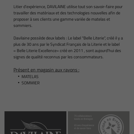
Litier d’expérience, DAVILAINE utilise tout son savoir-faire pour
travailler des matériaux et des technologies nouvelles afin de
proposer à ses clients une gamme variée de matelas et
sommiers.
En cochant cette case, vous consentez à recevoir nos propositions commerciales à
l'adresse email indiqué ci-dessus. Vous pouvez vous désinscrire à tout moment en
utilisant
le formulaire de désinscription
.
Davilaine possède deux labels : Le label "Belle Literie", créé il y a
plus de 30 ans par le Syndicat Français de la Literie et le label
Inscription
« Belle Literie Excellence» créé en 2011 , sont aujourd'hui des
signes de qualité reconnus par les consommateurs.
Présent en magasin aux rayons :
MATELAS
SOMMIER