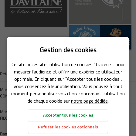
Une question 
Gestion des cookies
09 86 42 82 0
Ce site nécessite l'utilisation de cookies "traceurs" pour
ACCUEIL
mesurer l'audience et offrir une expérience utilisateur
Retour aux marques
optimale. En cliquant sur "Accepter tous les cookies",
MARQUES
vous consentez à leur utilisation. Vous pouvez à tout
Marque précédente
moment personnaliser vos choix concernant l'utilisation
PRODUITS
CONFORT PLUS
de chaque cookie sur
notre page dédiée
.
Rejoignez-nous 
CATALOGUE
Marque suivante
Accepter tous les cookies
FILOLIT
AVIS
Refuser les cookies optionnels
Dans la même catégorie
- PROMO - COUP DE ❤️