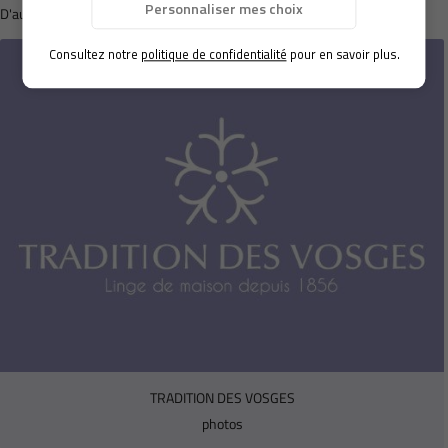
Personnaliser mes choix
D'autres marques qui pourraient vous intéresser
CONTACT
Consultez notre
politique de confidentialité
pour en savoir plus.
Restez infor
Inscription Newsle
TRADITION DES VOSGES
photos