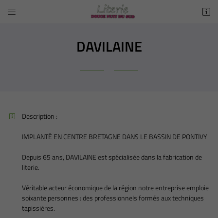


3 AVENUE DE SAINTE CROIX
11130 SIGEAN
DAVILAINE
09 86 42 82 06
Description :

IMPLANTÉ EN CENTRE BRETAGNE DANS LE BASSIN DE PONTIVY
Adresse email de réception

Depuis 65 ans, DAVILAINE est spécialisée dans la fabrication de
literie.
Recopier le code ci-contre

Véritable acteur économique de la région notre entreprise emploie
Rafraîchir le captcha
soixante personnes : des professionnels formés aux techniques

tapissières.