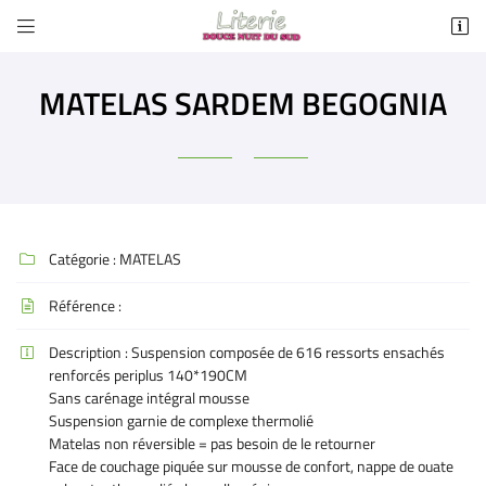


3 AVENUE DE SAINTE CROIX
11130 SIGEAN
MATELAS SARDEM BEGOGNIA
09 86 42 82 06
Catégorie :
MATELAS

Référence :

Adresse email de réception

Description :
Suspension composée de 616 ressorts ensachés

renforcés periplus 140*190CM
Recopier le code ci-contre
Sans carénage intégral mousse

Suspension garnie de complexe thermolié
Rafraîchir le captcha
Matelas non réversible = pas besoin de le retourner

Face de couchage piquée sur mousse de confort, nappe de ouate