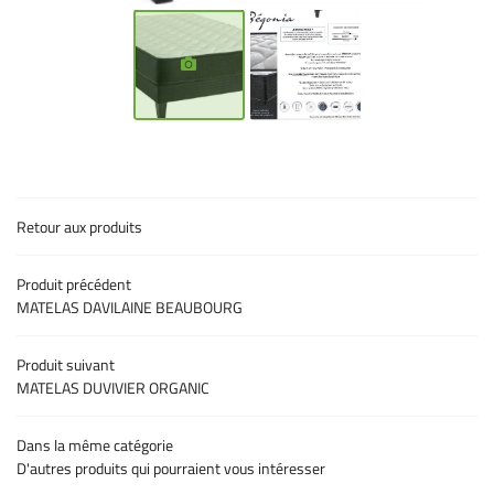
Une question 
09 86 42 82 0
ACCUEIL
MARQUES
Retour aux produits
PRODUITS
Rejoignez-nous 
CATALOGUE
Produit précédent
MATELAS DAVILAINE BEAUBOURG
AVIS
Produit suivant
- PROMO - COUP DE ❤️
MATELAS DUVIVIER ORGANIC
CONTACT
Dans la même catégorie
Restez infor
D'autres produits qui pourraient vous intéresser