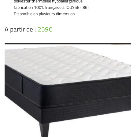
polyester thermoliée hypoallergénique
fabrication 100% française à JOUSSE ( 86)
Disponible en plusieurs dimension
A partir de :
259€
En cochant cette case, vous consentez à recevoir nos propositions commerciales à
l'adresse email indiqué ci-dessus. Vous pouvez vous désinscrire à tout moment en
utilisant
le formulaire de désinscription
.
Inscription