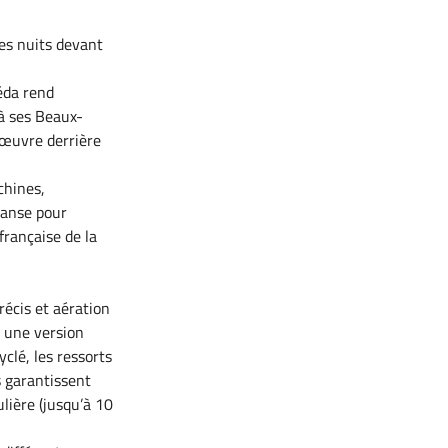
les nuits devant
éda rend
 à ses Beaux-
l’œuvre derrière
chines,
 danse pour
française de la
récis et aération
e une version
yclé, les ressorts
 garantissent
ulière (jusqu’à 10