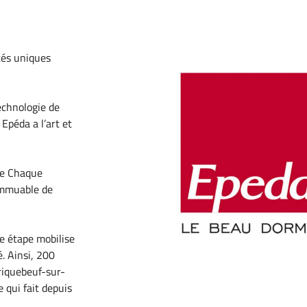
tés uniques
à l'adresse
le formulaire
echnologie de
 Epéda a l’art et
ise Chaque
immuable de
e étape mobilise
. Ainsi, 200
riquebeuf-sur-
 qui fait depuis