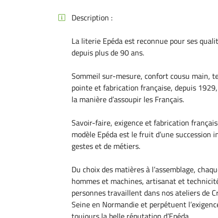
Recopier le code ci-contre

Description :

Rafraîchir le captcha

La literie Epéda est reconnue pour ses quali
depuis plus de 90 ans.
En cochant cette case, vous consentez à recevoir nos propositions commerciales 
email indiqué ci-dessus. Vous pouvez vous désinscrire à tout moment en utilisant
de désinscription
.
Sommeil sur-mesure, confort cousu main, t
pointe et fabrication française, depuis 1929,
Inscription
la manière d’assoupir les Français.
Savoir-faire, exigence et fabrication frança
modèle Epéda est le fruit d’une succession 
gestes et de métiers.
Du choix des matières à l’assemblage, chaqu
hommes et machines, artisanat et technicité
personnes travaillent dans nos ateliers de C
Seine en Normandie et perpétuent l’exigence
toujours la belle réputation d’Epéda.