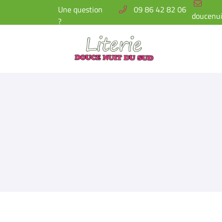
Une question
09 86 42 82 06
?
3 AVENUE DE SAINTE CROIX
11130 SIGEAN
09 86 42 82 06
Adresse email de réception
