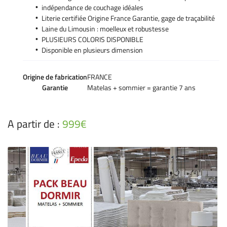
indépendance de couchage idéales
Literie certifiée Origine France Garantie, gage de traçabilité
Laine du Limousin : moelleux et robustesse
PLUSIEURS COLORIS DISPONIBLE
En cochant cette case, vous consentez à recevoir nos propositions commerciales à
Disponible en plusieurs dimension
l'adresse email indiqué ci-dessus. Vous pouvez vous désinscrire à tout moment en
utilisant
le formulaire de désinscription
.
Origine de fabrication
FRANCE
Inscription
Garantie
Matelas + sommier = garantie 7 ans
A partir de :
999€