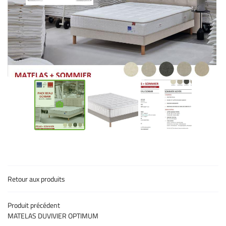
Une question 
09 86 42 82 0
ACCUEIL
MARQUES
PRODUITS
Rejoignez-nous 
CATALOGUE
Retour aux produits
AVIS
Produit précédent
- PROMO - COUP DE ❤️
MATELAS DUVIVIER OPTIMUM