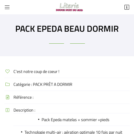


3 AVENUE DE SAINTE CROIX
11130 SIGEAN
PACK EPEDA BEAU DORMIR
09 86 42 82 06
C'est notre coup de coeur !

Catégorie :
PACK PRÊT A DORMIR

Adresse email de réception

Référence :

Recopier le code ci-contre

Description :

Pack Epeda matelas + sommier +pieds
Rafraîchir le captcha

Technologie multi-air : aération optimale 10 fois par nuit